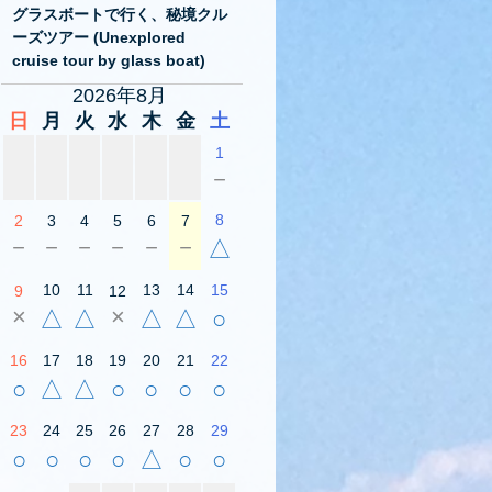
グラスボートで行く、秘境クル
ーズツアー (Unexplored
cruise tour by glass boat)
2026年8月
日
月
火
水
木
金
土
1
－
8
2
3
4
5
6
7
－
－
－
－
－
－
△
10
11
13
14
15
9
12
×
×
△
△
△
△
○
16
17
18
19
20
21
22
○
△
△
○
○
○
○
23
24
25
26
27
28
29
○
○
○
○
△
○
○