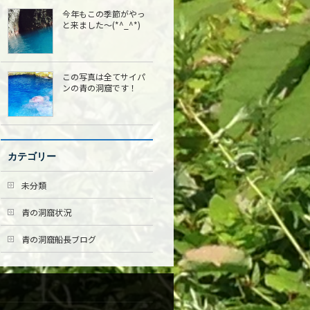
今年もこの季節がやっ
と来ました〜(*^_^*)
この写真は全てサイパ
ンの青の洞窟です！
カテゴリー
未分類
青の洞窟状況
青の洞窟船長ブログ