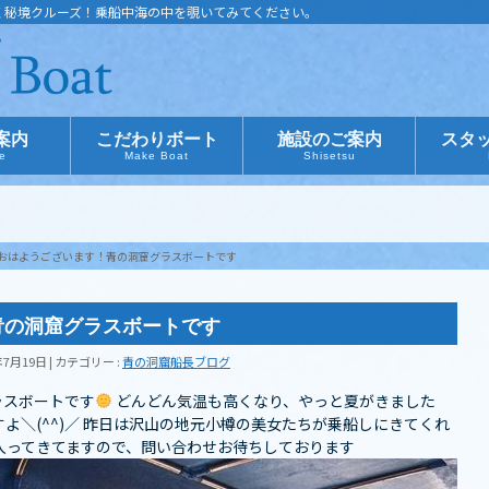
く秘境クルーズ！乗船中海の中を覗いてみてください。
案内
こだわりボート
施設のご案内
スタ
ce
Make Boat
Shisetsu
おはようございます！青の洞窟グラスボートです
青の洞窟グラスボートです
年7月19日
カテゴリー :
青の洞窟船長ブログ
ラスボートです
どんどん気温も高くなり、やっと夏がきました
よ＼(^^)／ 昨日は沢山の地元小樽の美女たちが乗船しにきてくれ
入ってきてますので、問い合わせお待ちしております