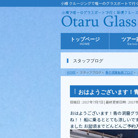
小樽 クルージングで唯一のグラスボートで行
トップページ
ツアー
HOME
Servi
スタッフブログ
HOME
»
スタッフブログ
»
青の洞窟船長ブログ
»
おはようございます！
投稿日 : 2017年7月7日
最終更新日時 : 2017
おはようございます！青の洞窟グ
ね！！ 船に乗るととても涼しいです
ました お盆頃までどんどんご予約