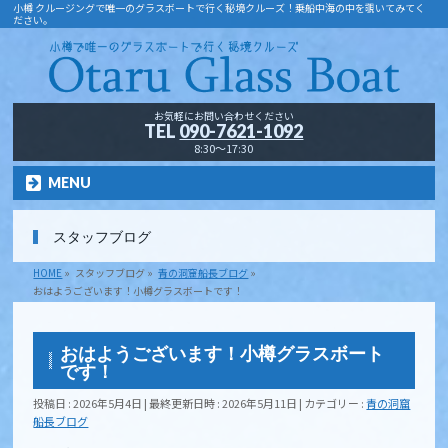
小樽 クルージングで唯一のグラスボートで行く秘境クルーズ！乗船中海の中を覗いてみてく
ださい。
お気軽にお問い合わせください
TEL
090-7621-1092
8:30～17:30
MENU
スタッフブログ
HOME
»
スタッフブログ
»
青の洞窟船長ブログ
»
おはようございます！小樽グラスボートです！
おはようございます！小樽グラスボート
です！
投稿日 : 2026年5月4日
最終更新日時 : 2026年5月11日
カテゴリー :
青の洞窟
船長ブログ