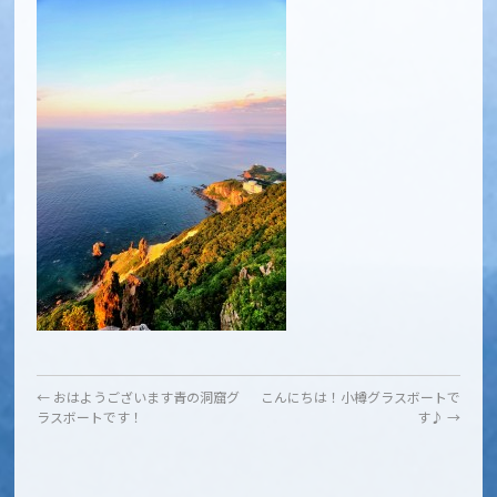
←
おはようございます青の洞窟グ
こんにちは！小樽グラスボートで
ラスボートです！
す♪
→