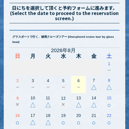
日にちを選択して頂くと予約フォームに進みます。
(Select the date to proceed to the reservation
screen.)
グラスボートで行く、秘境クルーズツアー (Unexplored cruise tour by glass
boat)
2026年8月
日
月
火
水
木
金
土
1
－
7
8
2
3
4
5
6
－
－
－
－
－
△
△
10
11
13
14
15
9
12
×
×
△
△
△
△
○
16
17
18
19
20
21
22
○
△
△
○
○
○
○