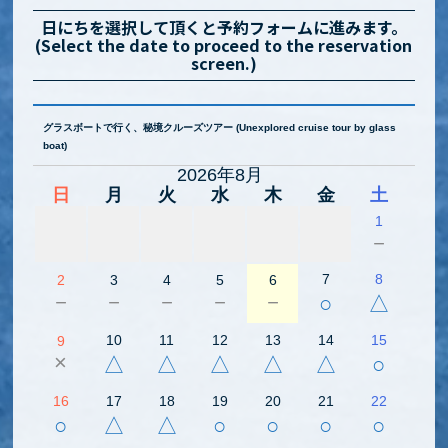
日にちを選択して頂くと予約フォームに進みます。
(Select the date to proceed to the reservation
screen.)
グラスボートで行く、秘境クルーズツアー (Unexplored cruise tour by glass
boat)
2026年8月
日
月
火
水
木
金
土
1
－
7
8
2
3
4
5
6
－
－
－
－
－
○
△
10
11
12
13
14
15
9
×
△
△
△
△
△
○
16
17
18
19
20
21
22
○
△
△
○
○
○
○