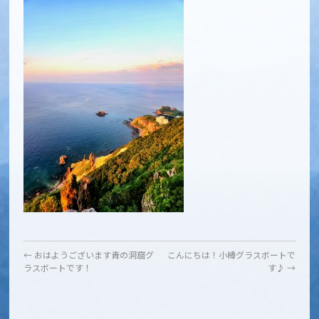
←
おはようございます青の洞窟グ
こんにちは！小樽グラスボートで
ラスボートです！
す♪
→