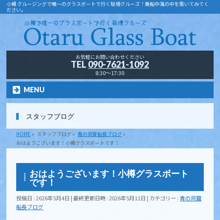
小樽 クルージングで唯一のグラスボートで行く秘境クルーズ！乗船中海の中を覗いてみてく
ださい。
お気軽にお問い合わせください
TEL
090-7621-1092
8:30～17:30
MENU
スタッフブログ
HOME
»
スタッフブログ
»
青の洞窟船長ブログ
»
おはようございます！小樽グラスボートです！
おはようございます！小樽グラスボート
です！
投稿日 : 2026年5月4日
最終更新日時 : 2026年5月11日
カテゴリー :
青の洞窟
船長ブログ