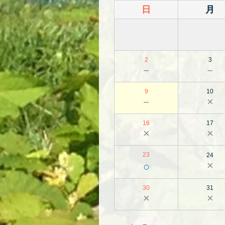
日
月
2
3
－
－
9
10
－
×
16
17
×
×
23
24
×
○
30
31
×
×