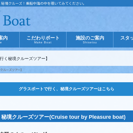
く秘境クルーズ！乗船中海の中を覗いてみてください。
案内
こだわりボート
施設のご案内
スタ
ce
Make Boat
Shisetsu
行く秘境クルーズツアー】
クルーズツアー】
グラスボートで行く、秘境クルーズツアーはこちら
ーズツアー(Cruise tour by Pleasure boat)