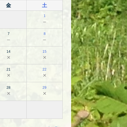
金
土
1
－
7
8
－
－
14
15
×
×
21
22
×
×
28
29
×
×