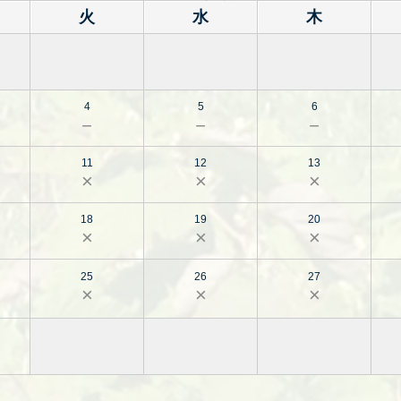
火
水
木
4
5
6
－
－
－
11
12
13
×
×
×
18
19
20
×
×
×
25
26
27
×
×
×