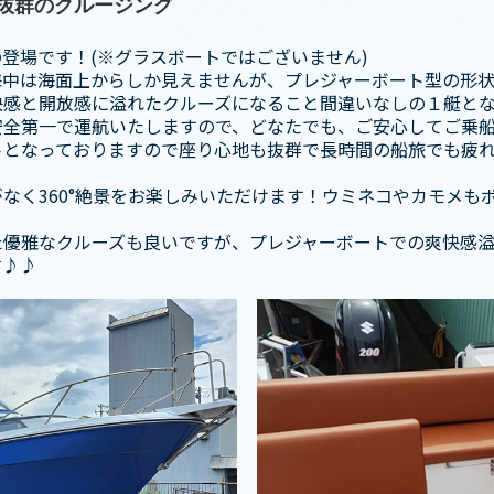
抜群のクルージング
登場です！(※グラスボートではございません)
海中は海面上からしか見えませんが、プレジャーボート型の形
快感と開放感に溢れたクルーズになること間違いなしの１艇とな
安全第一で運航いたしますので、どなたでも、ご安心してご乗
トとなっておりますので座り心地も抜群で長時間の船旅でも疲
なく360°絶景をお楽しみいただけます！ウミネコやカモメも
た優雅なクルーズも良いですが、プレジャーボートでの爽快感
す♪♪