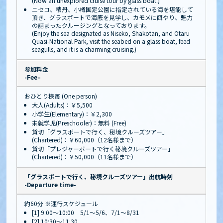
(Now an unexplored cruise tour by glass boat.)
ニセコ、積丹、小樽国定公園に指定されている海を堪能して
頂き、グラスボートで海底を見学し、カモメに餌やり、魅力
の詰まったクルージングとなっております。
(Enjoy the sea designated as Niseko, Shakotan, and Otaru
Quasi-National Park, visit the seabed on a glass boat, feed
seagulls, and it is a charming cruising.)
参加料金
-Fee–
おひとり様毎 (One person)
大人(Adults)：￥5,500
小学生(Elementary)：￥2,300
未就学児(Preschooler)：無料 (Free)
貸切「グラスボートで行く、秘境クルーズツアー」
(Chartered)：￥60,000（12名様まで）
貸切「プレジャーボートで行く秘境クルーズツアー」
(Chartered)：￥50,000（11名様まで）
「グラスボートで行く、秘境クルーズツアー」出航時刻
-Departure time-
約60分 ※運行スケジュール
[1] 9:00～10:00 5/1～5/6、7/1～8/31
[2] 10:30～11:30