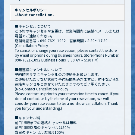
キャンセルポリシー
-About cancellation-
■キャンセルについて
ご予約のキャンセルや変更は、営業時間内に店舗へメールまたは
電話でご連絡ください。
店舗電話番号：090-7621-1092 営業時間：8:30～17:30
(Cancellation Policy
To cancel or change your reservation, please contact the store
by email or phone during business hours. Store Phone Number:
090-7621-1092 Business Hours: 8:30 AM – 5:30 PM)
■無連絡キャンセルについて
予約時間までにキャンセルのご連絡をお願いします。
ご連絡いただけない状態で予約時間を過ぎますと、勝手ながら無
連絡キャンセルとさせていただきますのでご了承ください。
(No-Contact Cancellation Policy
Please contact us prior to your reservation time to cancel. If you
do not contact us by the time of your reservation, we will
consider your reservation to be a no-show cancellation. Thank
you for your understanding.)
■キャンセル料
前日15時までの連絡キャンセルは無料
前日15時以降のキャンセルは50％
当日のキャンセルの場合100％