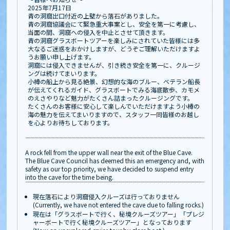
2025年7月17日
青の洞窟出口付近の上壁から落石がありました。
青の洞窟協議会にて緊急重大事案とし、安全を第一に考慮し、
当面の間、洞窟への侵入を中止とさせて頂きます。
青の洞窟グラスボートツアーを楽しみにされていた皆様には多
大なるご迷惑をおかけしますが、どうぞご理解いただけますよ
うお願い申し上げます。
洞窟には侵入できませんが、引き続き安全を第一に、クルージ
ングは続けてまいります。
小樽の船上から見る絶景、幻想的な海のブルー、ベテラン船長
が伝えてくれるガイド、グラスボートでみる海底散歩、カモメ
のえさやりなど魅力がたくさん詰まったクルージングです。
たくさんのお客様に安心して楽しんでいただけますよう小樽の
海の魅力を伝えてまいりますので、スタッフ一同皆様のお越し
を心よりお待ちしております。
A rock fell from the upper wall near the exit of the Blue Cave.
The Blue Cave Council has deemed this an emergency and, with
safety as our top priority, we have decided to suspend entry
into the cave for the time being.
現在落石により洞窟侵入クルーズは行っておりません
(Currently, we have not entered the cave due to falling rocks.)
現在は「グラスボートで行く、秘境クルーズツアー」「プレジ
ャーボートで行く秘境クルーズツアー」となっております