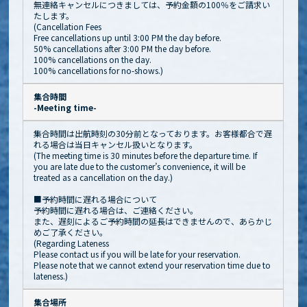
無連絡キャンセルにつきましては、予約金額の100％をご請求い
たします。
(Cancellation Fees
Free cancellations up until 3:00 PM the day before.
50% cancellations after 3:00 PM the day before.
100% cancellations on the day.
100% cancellations for no-shows.)
集合時間
-Meeting time-
集合時間は出航時刻の30分前となっております。お客様都合で遅
れる場合は当日キャンセル扱いとなります。
(The meeting time is 30 minutes before the departure time. If
you are late due to the customer’s convenience, it will be
treated as a cancellation on the day.)
■予約時間に遅れる場合について
予約時間に遅れる場合は、ご連絡ください。
また、遅刻によるご予約時間の延長はできませんので、あらかじ
めご了承ください。
(Regarding Lateness
Please contact us if you will be late for your reservation.
Please note that we cannot extend your reservation time due to
lateness.)
集合場所