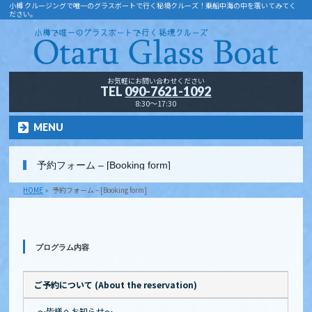
小樽 クルージングで唯一のグラスボートで行く秘境クルーズ！乗船中海の中を覗いてみてく
ださい。
お気軽にお問い合わせください
TEL
090-7621-1092
8:30～17:30
MENU
予約フォーム – [Booking form]
HOME
»
予約フォーム – [Booking form]
プログラム内容
ご予約について (About the reservation)
～皆様へお知らせ～