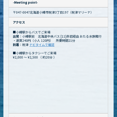
-Meeting point-
〒047-0047北海道小樽市祝津3丁目197（祝津マリーナ）
アクセス
■小樽駅からバスでご来場
出発
：小樽駅前 北海道中央バス [11]赤岩経由 おたる水族館行
・運賃240円（小人 120円） 所要時間21分
到着
：祝津
ナビタイムで確認
■小樽駅からタクシーでご来場
¥2,000 ～ ¥2,500
（
約20分
）