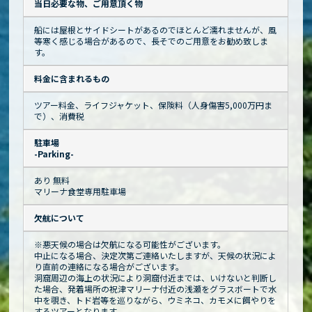
当日必要な物、ご用意頂く物
船には屋根とサイドシートがあるのでほとんど濡れませんが、風
等寒く感じる場合があるので、長そでのご用意をお勧め致しま
す。
料金に含まれるもの
ツアー料金、ライフジャケット、保険料（人身傷害5,000万円ま
で）、消費税
駐車場
-Parking-
あり 無料
マリーナ食堂専用駐車場
欠航について
※悪天候の場合は欠航になる可能性がございます。
中止になる場合、決定次第ご連絡いたしますが、天候の状況によ
り直前の連絡になる場合がございます。
洞窟周辺の海上の状況により洞窟付近までは、いけないと判断し
た場合、発着場所の祝津マリーナ付近の浅瀬をグラスボートで水
中を覗き、トド岩等を巡りながら、ウミネコ、カモメに餌やりを
するツアーとなります。