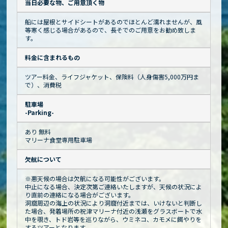
当日必要な物、ご用意頂く物
船には屋根とサイドシートがあるのでほとんど濡れませんが、風
等寒く感じる場合があるので、長そでのご用意をお勧め致しま
す。
料金に含まれるもの
ツアー料金、ライフジャケット、保険料（人身傷害5,000万円ま
で）、消費税
駐車場
-Parking-
あり 無料
マリーナ食堂専用駐車場
欠航について
※悪天候の場合は欠航になる可能性がございます。
中止になる場合、決定次第ご連絡いたしますが、天候の状況によ
り直前の連絡になる場合がございます。
洞窟周辺の海上の状況により洞窟付近までは、いけないと判断し
た場合、発着場所の祝津マリーナ付近の浅瀬をグラスボートで水
中を覗き、トド岩等を巡りながら、ウミネコ、カモメに餌やりを
するツアーとなります。