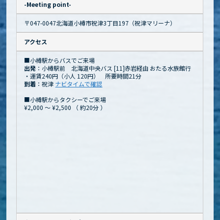
-Meeting point-
〒047-0047北海道小樽市祝津3丁目197（祝津マリーナ）
アクセス
■小樽駅からバスでご来場
出発
：小樽駅前 北海道中央バス [11]赤岩経由 おたる水族館行
・運賃240円（小人 120円） 所要時間21分
到着
：祝津
ナビタイムで確認
■小樽駅からタクシーでご来場
¥2,000 ～ ¥2,500
（
約20分
）