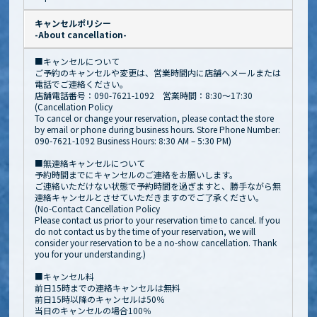
キャンセルポリシー
-About cancellation-
■キャンセルについて
ご予約のキャンセルや変更は、営業時間内に店舗へメールまたは
電話でご連絡ください。
店舗電話番号：090-7621-1092 営業時間：8:30～17:30
(Cancellation Policy
To cancel or change your reservation, please contact the store
by email or phone during business hours. Store Phone Number:
090-7621-1092 Business Hours: 8:30 AM – 5:30 PM)
■無連絡キャンセルについて
予約時間までにキャンセルのご連絡をお願いします。
ご連絡いただけない状態で予約時間を過ぎますと、勝手ながら無
連絡キャンセルとさせていただきますのでご了承ください。
(No-Contact Cancellation Policy
Please contact us prior to your reservation time to cancel. If you
do not contact us by the time of your reservation, we will
consider your reservation to be a no-show cancellation. Thank
you for your understanding.)
■キャンセル料
前日15時までの連絡キャンセルは無料
前日15時以降のキャンセルは50％
当日のキャンセルの場合100％