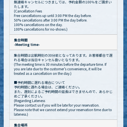
無連絡キャンセルにつきましては、予約金額の100％をご請求い
たします。
(Cancellation Fees
Free cancellations up until 3:00 PM the day before.
50% cancellations after 3:00 PM the day before.
100% cancellations on the day.
100% cancellations for no-shows.)
集合時間
-Meeting time-
集合時間は出航時刻の30分前となっております。お客様都合で遅
れる場合は当日キャンセル扱いとなります。
(The meeting time is 30 minutes before the departure time. If
you are late due to the customer’s convenience, it will be
treated as a cancellation on the day.)
■予約時間に遅れる場合について
予約時間に遅れる場合は、ご連絡ください。
また、遅刻によるご予約時間の延長はできませんので、あらかじ
めご了承ください。
(Regarding Lateness
Please contact us if you will be late for your reservation.
Please note that we cannot extend your reservation time due to
lateness.)
集合場所