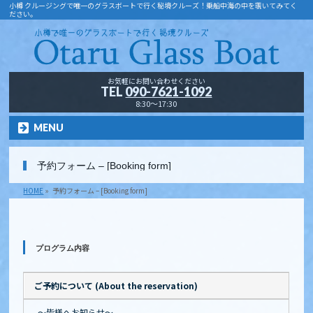
小樽 クルージングで唯一のグラスボートで行く秘境クルーズ！乗船中海の中を覗いてみてく
ださい。
お気軽にお問い合わせください
TEL
090-7621-1092
8:30～17:30
MENU
予約フォーム – [Booking form]
HOME
»
予約フォーム – [Booking form]
プログラム内容
ご予約について (About the reservation)
～皆様へお知らせ～