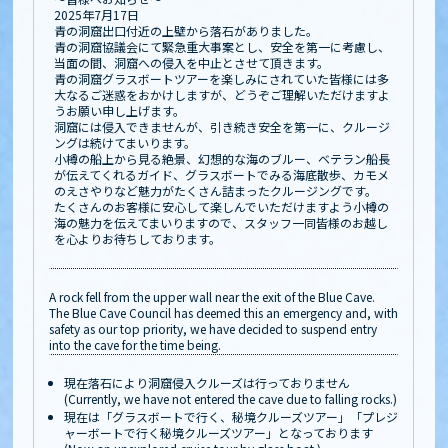
2025年7月17日
青の洞窟出口付近の上壁から落石がありました。
青の洞窟協議会にて緊急重大事案とし、安全を第一に考慮し、
当面の間、洞窟への侵入を中止とさせて頂きます。
青の洞窟グラスボートツアーを楽しみにされていた皆様には多
大なるご迷惑をおかけしますが、どうぞご理解いただけますよ
うお願い申し上げます。
洞窟には侵入できませんが、引き続き安全を第一に、クルージ
ングは続けてまいります。
小樽の船上から見る絶景、幻想的な海のブルー、ベテラン船長
が伝えてくれるガイド、グラスボートでみる海底散歩、カモメ
のえさやりなど魅力がたくさん詰まったクルージングです。
たくさんのお客様に安心して楽しんでいただけますよう小樽の
海の魅力を伝えてまいりますので、スタッフ一同皆様のお越し
を心よりお待ちしております。
A rock fell from the upper wall near the exit of the Blue Cave.
The Blue Cave Council has deemed this an emergency and, with
safety as our top priority, we have decided to suspend entry
into the cave for the time being.
現在落石により洞窟侵入クルーズは行っておりません
(Currently, we have not entered the cave due to falling rocks.)
現在は「グラスボートで行く、秘境クルーズツアー」「プレジ
ャーボートで行く秘境クルーズツアー」となっております