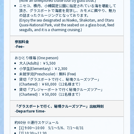
(Now an unexplored cruise tour by glass boat.)
ニセコ、積丹、小樽国定公園に指定されている海を堪能して
頂き、グラスボートで海底を見学し、カモメに餌やり、魅力
の詰まったクルージングとなっております。
(Enjoy the sea designated as Niseko, Shakotan, and Otaru
Quasi-National Park, visit the seabed on a glass boat, feed
seagulls, and it is a charming cruising.)
参加料金
-Fee–
おひとり様毎 (One person)
大人(Adults)：￥5,500
小学生(Elementary)：￥2,300
未就学児(Preschooler)：無料 (Free)
貸切「グラスボートで行く、秘境クルーズツアー」
(Chartered)：￥60,000（12名様まで）
貸切「プレジャーボートで行く秘境クルーズツアー」
(Chartered)：￥50,000（11名様まで）
「グラスボートで行く、秘境クルーズツアー」出航時刻
-Departure time-
約60分 ※運行スケジュール
[1] 9:00～10:00 5/1～5/6、7/1～8/31
[2] 10:30～11:30