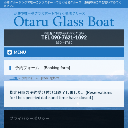
小樽 クルージングで唯一のグラスボートで行く秘境クルーズ！乗船中海の中を覗いてみてく
ださい。
お気軽にお問い合わせください
TEL
090-7621-1092
8:30～17:30
MENU
予約フォーム – [Booking form]
HOME
»
予約フォーム – [Booking form]
指定日時の予約受け付けは終了しました。(Reservations
for the specified date and time have closed.)
プライバシーポリシー