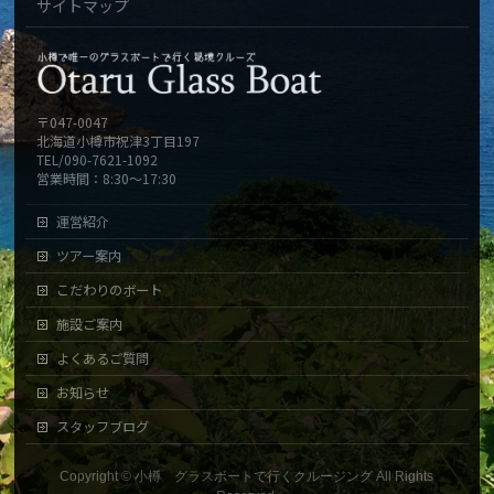
サイトマップ
〒047-0047
北海道小樽市祝津3丁目197
TEL/090-7621-1092
営業時間：8:30～17:30
運営紹介
ツアー案内
こだわりのボート
施設ご案内
よくあるご質問
お知らせ
スタッフブログ
Copyright ©
小樽 グラスボートで行くクルージング
All Rights