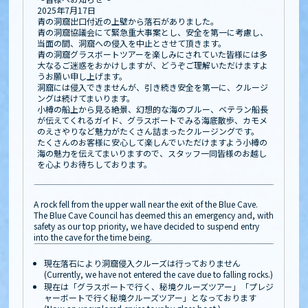
2025年7月17日
青の洞窟出口付近の上壁から落石がありました。
青の洞窟協議会にて緊急重大事案とし、安全を第一に考慮し、
当面の間、洞窟への侵入を中止とさせて頂きます。
青の洞窟グラスボートツアーを楽しみにされていた皆様には多
大なるご迷惑をおかけしますが、どうぞご理解いただけますよ
うお願い申し上げます。
洞窟には侵入できませんが、引き続き安全を第一に、クルージ
ングは続けてまいります。
小樽の船上から見る絶景、幻想的な海のブルー、ベテラン船長
が伝えてくれるガイド、グラスボートでみる海底散歩、カモメ
のえさやりなど魅力がたくさん詰まったクルージングです。
たくさんのお客様に安心して楽しんでいただけますよう小樽の
海の魅力を伝えてまいりますので、スタッフ一同皆様のお越し
を心よりお待ちしております。
A rock fell from the upper wall near the exit of the Blue Cave.
The Blue Cave Council has deemed this an emergency and, with
safety as our top priority, we have decided to suspend entry
into the cave for the time being.
現在落石により洞窟侵入クルーズは行っておりません
(Currently, we have not entered the cave due to falling rocks.)
現在は「グラスボートで行く、秘境クルーズツアー」「プレジ
ャーボートで行く秘境クルーズツアー」となっております