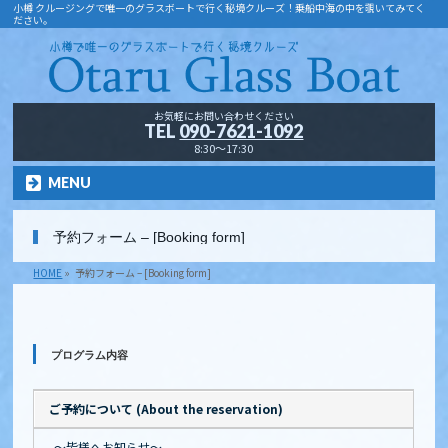
小樽 クルージングで唯一のグラスボートで行く秘境クルーズ！乗船中海の中を覗いてみてく
ださい。
お気軽にお問い合わせください
TEL
090-7621-1092
8:30～17:30
MENU
予約フォーム – [Booking form]
HOME
»
予約フォーム – [Booking form]
プログラム内容
ご予約について (About the reservation)
～皆様へお知らせ～