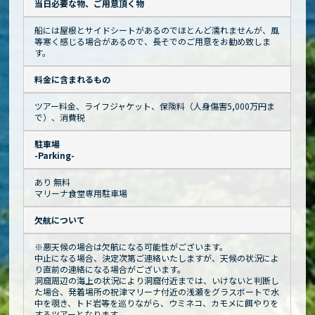
当日必要な物、ご用意頂く物
船には屋根とサイドシートがあるのでほとんど濡れませんが、風
等寒く感じる場合があるので、長そでのご用意をお勧め致しま
す。
料金に含まれるもの
ツアー料金、ライフジャケット、保険料（人身傷害5,000万円ま
で）、消費税
駐車場
-Parking-
あり 無料
マリーナ食堂専用駐車場
欠航について
※悪天候の場合は欠航になる可能性がございます。
中止になる場合、決定次第ご連絡いたしますが、天候の状況によ
り直前の連絡になる場合がございます。
洞窟周辺の海上の状況により洞窟付近までは、いけないと判断し
た場合、発着場所の祝津マリーナ付近の浅瀬をグラスボートで水
中を覗き、トド岩等を巡りながら、ウミネコ、カモメに餌やりを
するツアーとなります。