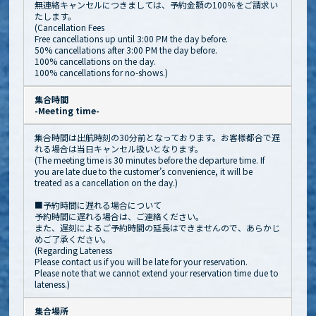
無連絡キャンセルにつきましては、予約金額の100％をご請求い
たします。
(Cancellation Fees
Free cancellations up until 3:00 PM the day before.
50% cancellations after 3:00 PM the day before.
100% cancellations on the day.
100% cancellations for no-shows.)
集合時間
-Meeting time-
集合時間は出航時刻の30分前となっております。お客様都合で遅
れる場合は当日キャンセル扱いとなります。
(The meeting time is 30 minutes before the departure time. If
you are late due to the customer’s convenience, it will be
treated as a cancellation on the day.)
■予約時間に遅れる場合について
予約時間に遅れる場合は、ご連絡ください。
また、遅刻によるご予約時間の延長はできませんので、あらかじ
めご了承ください。
(Regarding Lateness
Please contact us if you will be late for your reservation.
Please note that we cannot extend your reservation time due to
lateness.)
集合場所