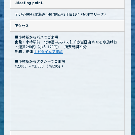
-Meeting point-
〒047-0047北海道小樽市祝津3丁目197（祝津マリーナ）
アクセス
■小樽駅からバスでご来場
出発
：小樽駅前 北海道中央バス [11]赤岩経由 おたる水族館行
・運賃240円（小人 120円） 所要時間21分
到着
：祝津
ナビタイムで確認
■小樽駅からタクシーでご来場
¥2,000 ～ ¥2,500
（
約20分
）