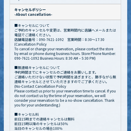
キャンセルポリシー
-About cancellation-
■キャンセルについて
ご予約のキャンセルや変更は、営業時間内に店舗へメールまたは
電話でご連絡ください。
店舗電話番号：090-7621-1092 営業時間：8:30～17:30
(Cancellation Policy
To cancel or change your reservation, please contact the store
by email or phone during business hours. Store Phone Number:
090-7621-1092 Business Hours: 8:30 AM – 5:30 PM)
■無連絡キャンセルについて
予約時間までにキャンセルのご連絡をお願いします。
ご連絡いただけない状態で予約時間を過ぎますと、勝手ながら無
連絡キャンセルとさせていただきますのでご了承ください。
(No-Contact Cancellation Policy
Please contact us prior to your reservation time to cancel. If you
do not contact us by the time of your reservation, we will
consider your reservation to be a no-show cancellation. Thank
you for your understanding.)
■キャンセル料
前日15時までの連絡キャンセルは無料
前日15時以降のキャンセルは50％
当日のキャンセルの場合100％