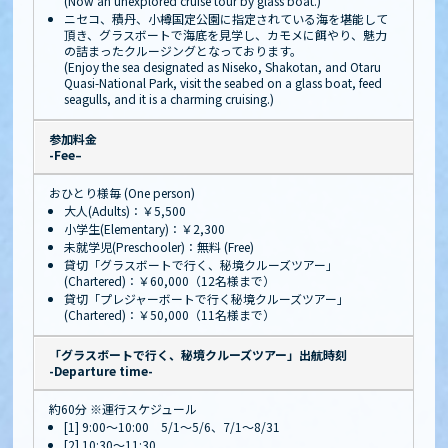
(Now an unexplored cruise tour by glass boat.)
ニセコ、積丹、小樽国定公園に指定されている海を堪能して
頂き、グラスボートで海底を見学し、カモメに餌やり、魅力
の詰まったクルージングとなっております。
(Enjoy the sea designated as Niseko, Shakotan, and Otaru
Quasi-National Park, visit the seabed on a glass boat, feed
seagulls, and it is a charming cruising.)
参加料金
-Fee–
おひとり様毎 (One person)
大人(Adults)：￥5,500
小学生(Elementary)：￥2,300
未就学児(Preschooler)：無料 (Free)
貸切「グラスボートで行く、秘境クルーズツアー」
(Chartered)：￥60,000（12名様まで）
貸切「プレジャーボートで行く秘境クルーズツアー」
(Chartered)：￥50,000（11名様まで）
「グラスボートで行く、秘境クルーズツアー」出航時刻
-Departure time-
約60分 ※運行スケジュール
[1] 9:00～10:00 5/1～5/6、7/1～8/31
[2] 10:30～11:30