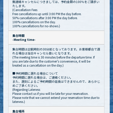
無連絡キャンセルにつきましては、予約金額の100％をご請求い
たします。
(Cancellation Fees
Free cancellations up until 3:00 PM the day before.
50% cancellations after 3:00 PM the day before.
100% cancellations on the day.
100% cancellations for no-shows.)
集合時間
-Meeting time-
集合時間は出航時刻の30分前となっております。お客様都合で遅
れる場合は当日キャンセル扱いとなります。
(The meeting time is 30 minutes before the departure time. If
you are late due to the customer’s convenience, it will be
treated as a cancellation on the day.)
■予約時間に遅れる場合について
予約時間に遅れる場合は、ご連絡ください。
また、遅刻によるご予約時間の延長はできませんので、あらかじ
めご了承ください。
(Regarding Lateness
Please contact us if you will be late for your reservation.
Please note that we cannot extend your reservation time due to
lateness.)
集合場所