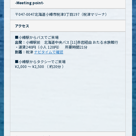
-Meeting point-
〒047-0047北海道小樽市祝津3丁目197（祝津マリーナ）
アクセス
■小樽駅からバスでご来場
出発
：小樽駅前 北海道中央バス [11]赤岩経由 おたる水族館行
・運賃240円（小人 120円） 所要時間21分
到着
：祝津
ナビタイムで確認
■小樽駅からタクシーでご来場
¥2,000 ～ ¥2,500
（
約20分
）