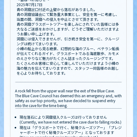
2025年7月17日
青の洞窟出口付近の上壁から落石がありました。
青の洞窟協議会にて緊急重大事案とし、安全を第一に考慮し、
当面の間、洞窟への侵入を中止とさせて頂きます。
青の洞窟グラスボートツアーを楽しみにされていた皆様には多
大なるご迷惑をおかけしますが、どうぞご理解いただけますよ
うお願い申し上げます。
洞窟には侵入できませんが、引き続き安全を第一に、クルージ
ングは続けてまいります。
小樽の船上から見る絶景、幻想的な海のブルー、ベテラン船長
が伝えてくれるガイド、グラスボートでみる海底散歩、カモメ
のえさやりなど魅力がたくさん詰まったクルージングです。
たくさんのお客様に安心して楽しんでいただけますよう小樽の
海の魅力を伝えてまいりますので、スタッフ一同皆様のお越し
を心よりお待ちしております。
A rock fell from the upper wall near the exit of the Blue Cave.
The Blue Cave Council has deemed this an emergency and, with
safety as our top priority, we have decided to suspend entry
into the cave for the time being.
現在落石により洞窟侵入クルーズは行っておりません
(Currently, we have not entered the cave due to falling rocks.)
現在は「グラスボートで行く、秘境クルーズツアー」「プレジ
ャーボートで行く秘境クルーズツアー」となっております