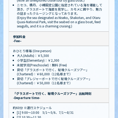
(Now an unexplored cruise tour by glass boat.)
ニセコ、積丹、小樽国定公園に指定されている海を堪能して
頂き、グラスボートで海底を見学し、カモメに餌やり、魅力
の詰まったクルージングとなっております。
(Enjoy the sea designated as Niseko, Shakotan, and Otaru
Quasi-National Park, visit the seabed on a glass boat, feed
seagulls, and it is a charming cruising.)
参加料金
-Fee–
おひとり様毎 (One person)
大人(Adults)：￥5,500
小学生(Elementary)：￥2,300
未就学児(Preschooler)：無料 (Free)
貸切「グラスボートで行く、秘境クルーズツアー」
(Chartered)：￥60,000（12名様まで）
貸切「プレジャーボートで行く秘境クルーズツアー」
(Chartered)：￥50,000（11名様まで）
「グラスボートで行く、秘境クルーズツアー」出航時刻
-Departure time-
約60分 ※運行スケジュール
[1] 9:00～10:00 5/1～5/6、7/1～8/31
[2] 10:30～11:30