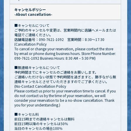
キャンセルポリシー
-About cancellation-
■キャンセルについて
ご予約のキャンセルや変更は、営業時間内に店舗へメールまたは
電話でご連絡ください。
店舗電話番号：090-7621-1092 営業時間：8:30～17:30
(Cancellation Policy
To cancel or change your reservation, please contact the store
by email or phone during business hours. Store Phone Number:
090-7621-1092 Business Hours: 8:30 AM – 5:30 PM)
■無連絡キャンセルについて
予約時間までにキャンセルのご連絡をお願いします。
ご連絡いただけない状態で予約時間を過ぎますと、勝手ながら無
連絡キャンセルとさせていただきますのでご了承ください。
(No-Contact Cancellation Policy
Please contact us prior to your reservation time to cancel. If you
do not contact us by the time of your reservation, we will
consider your reservation to be a no-show cancellation. Thank
you for your understanding.)
■キャンセル料
前日15時までの連絡キャンセルは無料
前日15時以降のキャンセルは50％
当日のキャンセルの場合100％