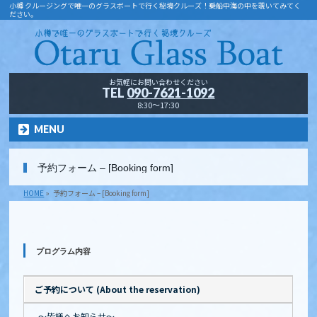
小樽 クルージングで唯一のグラスボートで行く秘境クルーズ！乗船中海の中を覗いてみてく
ださい。
お気軽にお問い合わせください
TEL
090-7621-1092
8:30～17:30
MENU
予約フォーム – [Booking form]
HOME
»
予約フォーム – [Booking form]
プログラム内容
ご予約について (About the reservation)
～皆様へお知らせ～