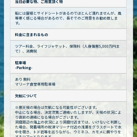
当日必要な物、ご用意頂く物
船には屋根とサイドシートがあるのでほとんど濡れませんが、風
等寒く感じる場合があるので、長そでのご用意をお勧め致しま
す。
料金に含まれるもの
ツアー料金、ライフジャケット、保険料（人身傷害5,000万円ま
で）、消費税
駐車場
-Parking-
あり 無料
マリーナ食堂専用駐車場
欠航について
※悪天候の場合は欠航になる可能性がございます。
中止になる場合、決定次第ご連絡いたしますが、天候の状況によ
り直前の連絡になる場合がございます。
洞窟周辺の海上の状況により洞窟付近までは、いけないと判断し
た場合、発着場所の祝津マリーナ付近の浅瀬をグラスボートで水
中を覗き、トド岩等を巡りながら、ウミネコ、カモメに餌やりを
するツアーとなります。