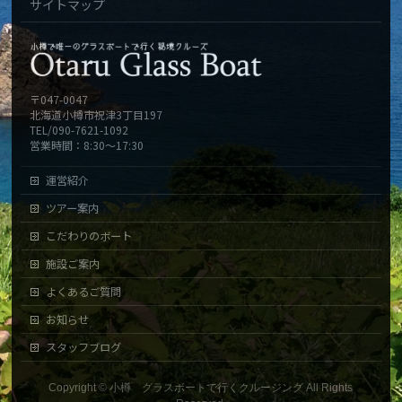
サイトマップ
〒047-0047
北海道小樽市祝津3丁目197
TEL/090-7621-1092
営業時間：8:30～17:30
運営紹介
ツアー案内
こだわりのボート
施設ご案内
よくあるご質問
お知らせ
スタッフブログ
Copyright ©
小樽 グラスボートで行くクルージング
All Rights