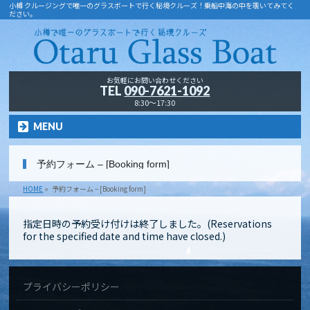
小樽 クルージングで唯一のグラスボートで行く秘境クルーズ！乗船中海の中を覗いてみてく
ださい。
お気軽にお問い合わせください
TEL
090-7621-1092
8:30～17:30
MENU
予約フォーム – [Booking form]
HOME
»
予約フォーム – [Booking form]
指定日時の予約受け付けは終了しました。(Reservations
for the specified date and time have closed.)
プライバシーポリシー