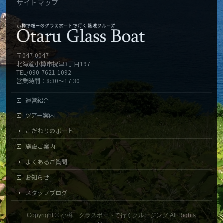
サイトマップ
〒047-0047
北海道小樽市祝津3丁目197
TEL/090-7621-1092
営業時間：8:30～17:30
運営紹介
ツアー案内
こだわりのボート
施設ご案内
よくあるご質問
お知らせ
スタッフブログ
Copyright ©
小樽 グラスボートで行くクルージング
All Rights