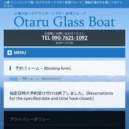
小樽 クルージングで唯一のグラスボートで行く秘境クルーズ！乗船中海の中を覗いてみてく
ださい。
お気軽にお問い合わせください
TEL
090-7621-1092
8:30～17:30
MENU
予約フォーム – [Booking form]
HOME
»
予約フォーム – [Booking form]
指定日時の予約受け付けは終了しました。(Reservations
for the specified date and time have closed.)
プライバシーポリシー