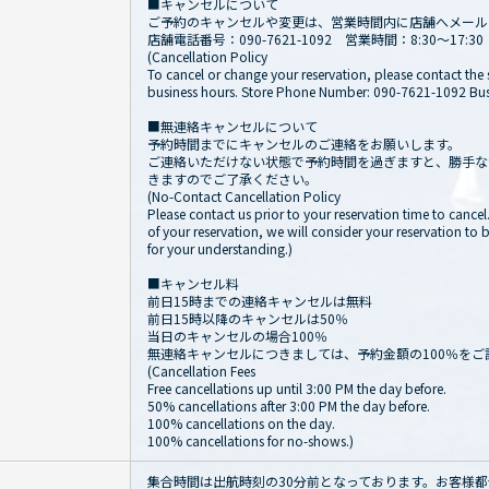
■キャンセルについて
ご予約のキャンセルや変更は、営業時間内に店舗へメール
店舗電話番号：090-7621-1092 営業時間：8:30～17:30
(Cancellation Policy
To cancel or change your reservation, please contact the
business hours. Store Phone Number: 090-7621-1092 Busi
■無連絡キャンセルについて
予約時間までにキャンセルのご連絡をお願いします。
ご連絡いただけない状態で予約時間を過ぎますと、勝手な
きますのでご了承ください。
(No-Contact Cancellation Policy
Please contact us prior to your reservation time to cancel
of your reservation, we will consider your reservation to
for your understanding.)
■キャンセル料
前日15時までの連絡キャンセルは無料
前日15時以降のキャンセルは50％
当日のキャンセルの場合100％
無連絡キャンセルにつきましては、予約金額の100％をご
(Cancellation Fees
Free cancellations up until 3:00 PM the day before.
50% cancellations after 3:00 PM the day before.
100% cancellations on the day.
100% cancellations for no-shows.)
集合時間は出航時刻の30分前となっております。お客様