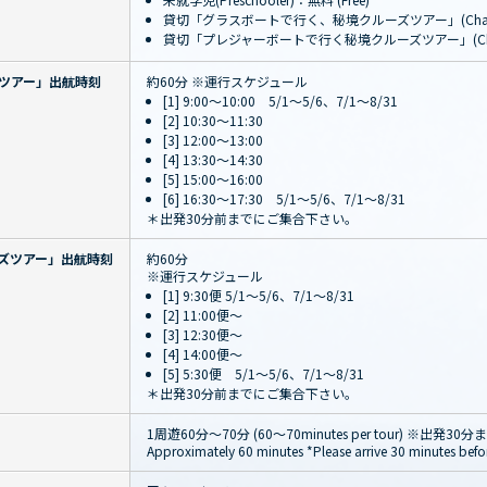
貸切「グラスボートで行く、秘境クルーズツアー」(Charte
貸切「プレジャーボートで行く秘境クルーズツアー」(Chart
ツアー」出航時刻
約60分 ※運行スケジュール
[1] 9:00～10:00 5/1～5/6、7/1～8/31
[2] 10:30～11:30
[3] 12:00～13:00
[4] 13:30～14:30
[5] 15:00～16:00
[6] 16:30～17:30 5/1～5/6、7/1～8/31
＊出発30分前までにご集合下さい。
ズツアー」出航時刻
約60分
※運行スケジュール
[1] 9:30便 5/1～5/6、7/1～8/31
[2] 11:00便～
[3] 12:30便～
[4] 14:00便～
[5] 5:30便 5/1～5/6、7/1～8/31
＊出発30分前までにご集合下さい。
1周遊60分〜70分 (60～70minutes per tour) ※出
Approximately 60 minutes *Please arrive 30 minutes befo