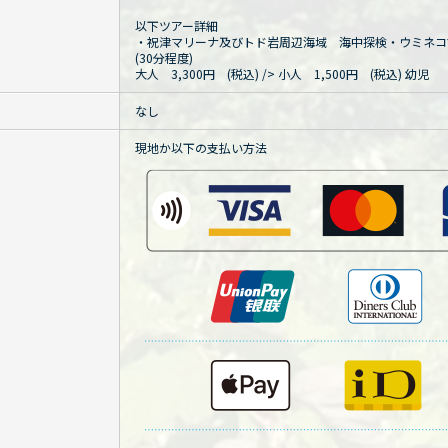
以下ツアー詳細
・祝津マリーナ及びトド岩周辺海域 海中探検・ウミネコ
(30分程度)
大人 3,300円 (税込)
/> 小人 1,500円 (税込) 幼
なし
現地か以下の支払い方法