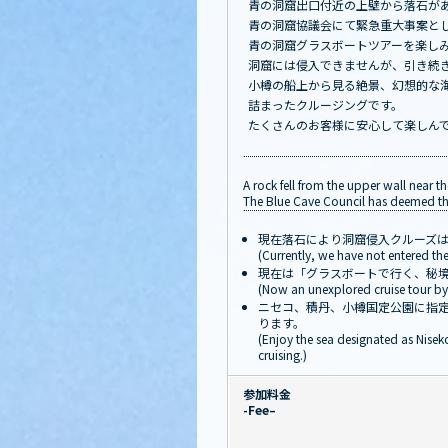
青の洞窟出口付近の上壁から落石が
青の洞窟協議会にて緊急重大事案と
青の洞窟グラスボートツアーを楽し
洞窟には侵入できませんが、引き続
小樽の船上から見る絶景、幻想的な
詰まったクルージングです。
たくさんのお客様に安心して楽しん
A rock fell from the upper wall near th
The Blue Cave Council has deemed this
現在落石により洞窟侵入クルーズ
(Currently, we have not entered the
現在は「グラスボートで行く、秘
(Now an unexplored cruise tour by 
ニセコ、積丹、小樽国定公園に指
ります。
(Enjoy the sea designated as Nisek
cruising.)
参加料金
-Fee–