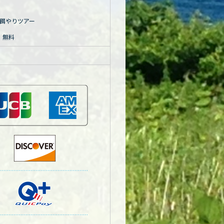
餌やりツアー
児 無料