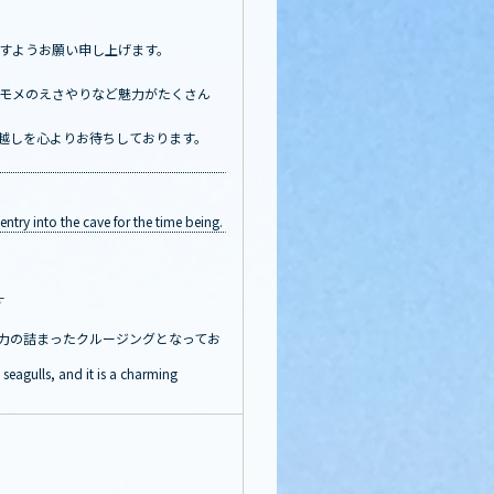
すようお願い申し上げます。
モメのえさやりなど魅力がたくさん
越しを心よりお待ちしております。
try into the cave for the time being.
す
力の詰まったクルージングとなってお
seagulls, and it is a charming