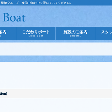
く秘境クルーズ！乗船中海の中を覗いてみてください。
案内
こだわりボート
施設のご案内
スタ
ce
Make Boat
Shisetsu
ion)