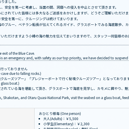
ありました。
し、安全を第一に考慮し、当面の間、洞窟への侵入を中止とさせて頂きます。
みにされていた皆様には多大なるご迷惑をおかけしますが、どうぞご理解いただけま
き安全を第一に、クルージングは続けてまいります。
海のブルー、ベテラン船長が伝えてくれるガイド、グラスボートでみる海底散歩、カ
でいただけますよう小樽の海の魅力を伝えてまいりますので、スタッフ一同皆様のお
e exit of the Blue Cave.
 an emergency and, with safety as our top priority, we have decided to suspend en
は行っておりません
 cave due to falling rocks.)
境クルーズツアー」「プレジャーボートで行く秘境クルーズツアー」となっておりま
glass boat.)
定されている海を堪能して頂き、グラスボートで海底を見学し、カモメに餌やり、魅
o, Shakotan, and Otaru Quasi-National Park, visit the seabed on a glass boat, feed 
おひとり様毎 (One person)
大人(Adults)：￥5,500
小学生(Elementary)：￥2,300
未就学児(Preschooler)：無料 (Free)