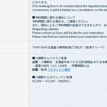
となります。
(The meeting time is 30 minutes before the departure time.
convenience, it will be treated as a cancellation on the da
■予約時間に遅れる場合について
予約時間に遅れる場合は、ご連絡ください。
また、遅刻によるご予約時間の延長はできませんので、あ
(Regarding Lateness
Please contact us if you will be late for your reservation.
Please note that we cannot extend your reservation time d
〒047-0047北海道小樽市祝津3丁目197（祝津マリーナ）
■小樽駅からバスでご来場
出発
：小樽駅前 北海道中央バス [11]赤岩経由 おたる水
・運賃240円（小人 120円） 所要時間21分
到着
：祝津
ナビタイムで確認
■小樽駅からタクシーでご来場
¥2,000 ～ ¥2,500
（
約20分
）