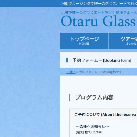
小樽 クルージングで唯一のグラスボートで行
トップページ
ツアー
HOME
Servi
予約フォーム – [Booking form]
HOME
»
予約フォーム – [Booking form]
プログラム内容
ご予約について (About the reservat
～皆様へお知らせ～
2025年7月17日