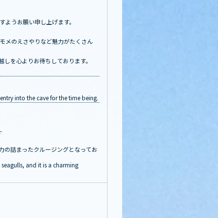
すようお願い申し上げます。
モメのえさやりなど魅力がたくさん
越しを心よりお待ちしております。
try into the cave for the time being.
す
力の詰まったクルージングとなってお
seagulls, and it is a charming