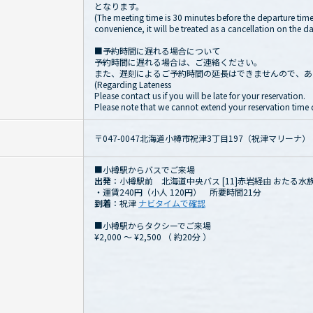
となります。
(The meeting time is 30 minutes before the departure time.
convenience, it will be treated as a cancellation on the da
■予約時間に遅れる場合について
予約時間に遅れる場合は、ご連絡ください。
また、遅刻によるご予約時間の延長はできませんので、あ
(Regarding Lateness
Please contact us if you will be late for your reservation.
Please note that we cannot extend your reservation time d
〒047-0047北海道小樽市祝津3丁目197（祝津マリーナ）
■小樽駅からバスでご来場
出発
：小樽駅前 北海道中央バス [11]赤岩経由 おたる水
・運賃240円（小人 120円） 所要時間21分
到着
：祝津
ナビタイムで確認
■小樽駅からタクシーでご来場
¥2,000 ～ ¥2,500
（
約20分
）