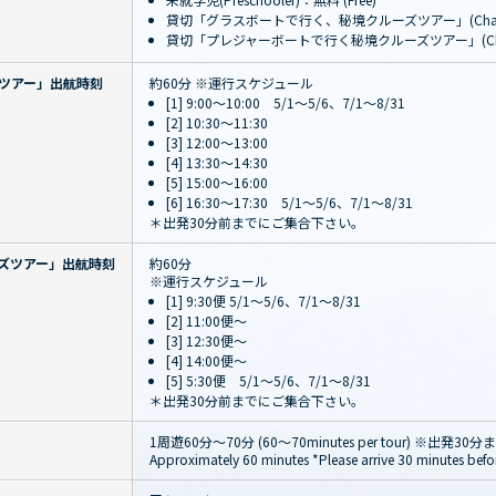
貸切「グラスボートで行く、秘境クルーズツアー」(Charte
貸切「プレジャーボートで行く秘境クルーズツアー」(Chart
ツアー」出航時刻
約60分 ※運行スケジュール
[1] 9:00～10:00 5/1～5/6、7/1～8/31
[2] 10:30～11:30
[3] 12:00～13:00
[4] 13:30～14:30
[5] 15:00～16:00
[6] 16:30～17:30 5/1～5/6、7/1～8/31
＊出発30分前までにご集合下さい。
ズツアー」出航時刻
約60分
※運行スケジュール
[1] 9:30便 5/1～5/6、7/1～8/31
[2] 11:00便～
[3] 12:30便～
[4] 14:00便～
[5] 5:30便 5/1～5/6、7/1～8/31
＊出発30分前までにご集合下さい。
1周遊60分〜70分 (60～70minutes per tour) ※出
Approximately 60 minutes *Please arrive 30 minutes befo