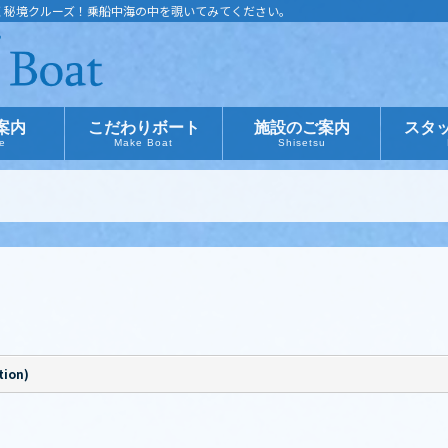
く秘境クルーズ！乗船中海の中を覗いてみてください。
案内
こだわりボート
施設のご案内
スタ
ce
Make Boat
Shisetsu
ion)