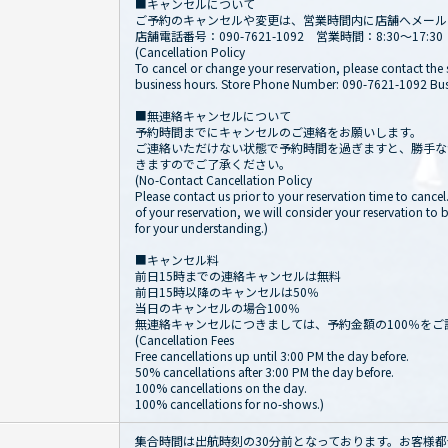
■キャンセルについて
ご予約のキャンセルや変更は、営業時間内に店舗へメール
店舗電話番号：090-7621-1092 営業時間：8:30～17:30
(Cancellation Policy
To cancel or change your reservation, please contact the
business hours. Store Phone Number: 090-7621-1092 Busi
■無連絡キャンセルについて
予約時間までにキャンセルのご連絡をお願いします。
ご連絡いただけない状態で予約時間を過ぎますと、勝手な
きますのでご了承ください。
(No-Contact Cancellation Policy
Please contact us prior to your reservation time to cancel
of your reservation, we will consider your reservation to
for your understanding.)
■キャンセル料
前日15時までの連絡キャンセルは無料
前日15時以降のキャンセルは50％
当日のキャンセルの場合100％
無連絡キャンセルにつきましては、予約金額の100％をご
(Cancellation Fees
Free cancellations up until 3:00 PM the day before.
50% cancellations after 3:00 PM the day before.
100% cancellations on the day.
100% cancellations for no-shows.)
集合時間は出航時刻の30分前となっております。お客様