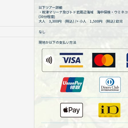
以下ツアー詳細
・祝津マリーナ及びトド岩周辺海域 海中探検・ウミネコ
(30分程度)
大人 3,300円 (税込)
/> 小人 1,500円 (税込) 幼
なし
現地か以下の支払い方法