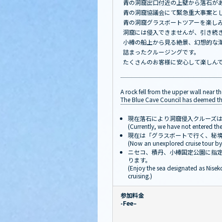
青の洞窟出口付近の上壁から落石が
青の洞窟協議会にて緊急重大事案と
青の洞窟グラスボートツアーを楽し
洞窟には侵入できませんが、引き続
小樽の船上から見る絶景、幻想的な
詰まったクルージングです。
たくさんのお客様に安心して楽しん
A rock fell from the upper wall near th
The Blue Cave Council has deemed this
現在落石により洞窟侵入クルーズ
(Currently, we have not entered the
現在は「グラスボートで行く、秘
(Now an unexplored cruise tour by 
ニセコ、積丹、小樽国定公園に指
ります。
(Enjoy the sea designated as Nisek
cruising.)
参加料金
-Fee–