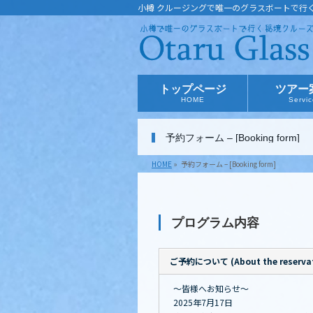
小樽 クルージングで唯一のグラスボートで行
トップページ
ツアー
HOME
Servi
予約フォーム – [Booking form]
HOME
»
予約フォーム – [Booking form]
プログラム内容
ご予約について (About the reservat
～皆様へお知らせ～
2025年7月17日