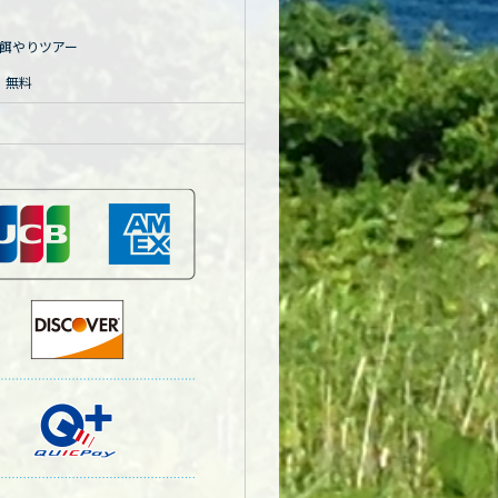
餌やりツアー
児 無料