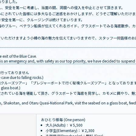
ありました。
し、安全を第一に考慮し、当面の間、洞窟への侵入を中止とさせて頂きます。
みにされていた皆様には多大なるご迷惑をおかけしますが、どうぞご理解いただけま
き安全を第一に、クルージングは続けてまいります。
海のブルー、ベテラン船長が伝えてくれるガイド、グラスボートでみる海底散歩、カ
でいただけますよう小樽の海の魅力を伝えてまいりますので、スタッフ一同皆様のお
e exit of the Blue Cave.
 an emergency and, with safety as our top priority, we have decided to suspend en
は行っておりません
 cave due to falling rocks.)
境クルーズツアー」「プレジャーボートで行く秘境クルーズツアー」となっておりま
glass boat.)
定されている海を堪能して頂き、グラスボートで海底を見学し、カモメに餌やり、魅
o, Shakotan, and Otaru Quasi-National Park, visit the seabed on a glass boat, feed 
おひとり様毎 (One person)
大人(Adults)：￥5,500
小学生(Elementary)：￥2,300
未就学児(Preschooler)：無料 (Free)