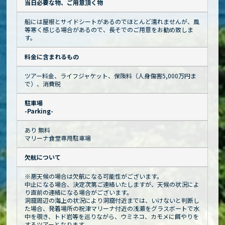
当日必要な物、ご用意頂く物
船には屋根とサイドシートがあるのでほとんど濡れませんが、風
等寒く感じる場合があるので、長そでのご用意をお勧め致しま
す。
料金に含まれるもの
ツアー料金、ライフジャケット、保険料（人身傷害5,000万円ま
で）、消費税
駐車場
-Parking-
あり 無料
マリーナ食堂専用駐車場
欠航について
※悪天候の場合は欠航になる可能性がございます。
中止になる場合、決定次第ご連絡いたしますが、天候の状況によ
り直前の連絡になる場合がございます。
洞窟周辺の海上の状況により洞窟付近までは、いけないと判断し
た場合、発着場所の祝津マリーナ付近の浅瀬をグラスボートで水
中を覗き、トド岩等を巡りながら、ウミネコ、カモメに餌やりを
するツアーとなります。