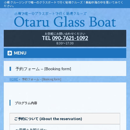
小樽 クルージングで唯一のグラスボートで行く秘境クルーズ！乗船中海の中を覗いてみてく
ださい。
お気軽にお問い合わせください
TEL
090-7621-1092
8:30～17:30
MENU
予約フォーム – [Booking form]
HOME
»
予約フォーム – [Booking form]
プログラム内容
ご予約について (About the reservation)
～皆様へお知らせ～