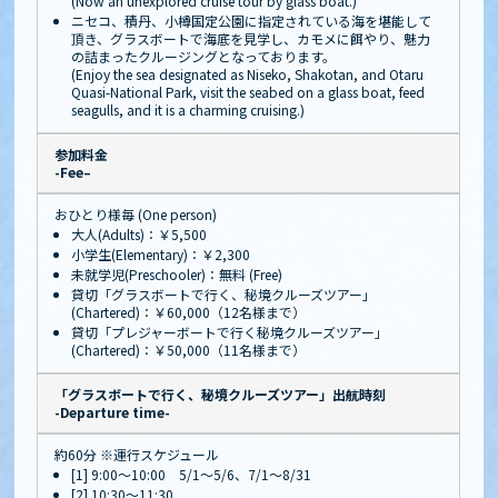
(Now an unexplored cruise tour by glass boat.)
ニセコ、積丹、小樽国定公園に指定されている海を堪能して
頂き、グラスボートで海底を見学し、カモメに餌やり、魅力
の詰まったクルージングとなっております。
(Enjoy the sea designated as Niseko, Shakotan, and Otaru
Quasi-National Park, visit the seabed on a glass boat, feed
seagulls, and it is a charming cruising.)
参加料金
-Fee–
おひとり様毎 (One person)
大人(Adults)：￥5,500
小学生(Elementary)：￥2,300
未就学児(Preschooler)：無料 (Free)
貸切「グラスボートで行く、秘境クルーズツアー」
(Chartered)：￥60,000（12名様まで）
貸切「プレジャーボートで行く秘境クルーズツアー」
(Chartered)：￥50,000（11名様まで）
「グラスボートで行く、秘境クルーズツアー」出航時刻
-Departure time-
約60分 ※運行スケジュール
[1] 9:00～10:00 5/1～5/6、7/1～8/31
[2] 10:30～11:30