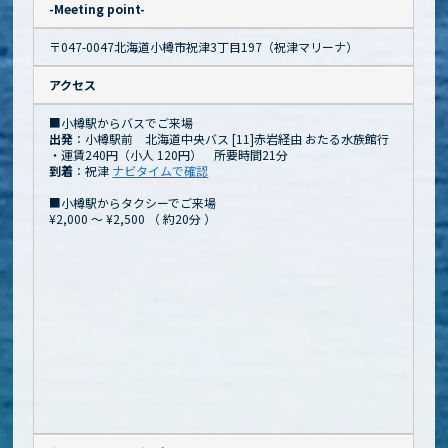
-Meeting point-
〒047-0047北海道小樽市祝津3丁目197（祝津マリーナ）
アクセス
■小樽駅からバスでご来場
出発
：小樽駅前 北海道中央バス [11]赤岩経由 おたる水族館行
・運賃240円（小人 120円） 所要時間21分
到着
：祝津
ナビタイムで確認
■小樽駅からタクシーでご来場
¥2,000 ～ ¥2,500
（
約20分
）