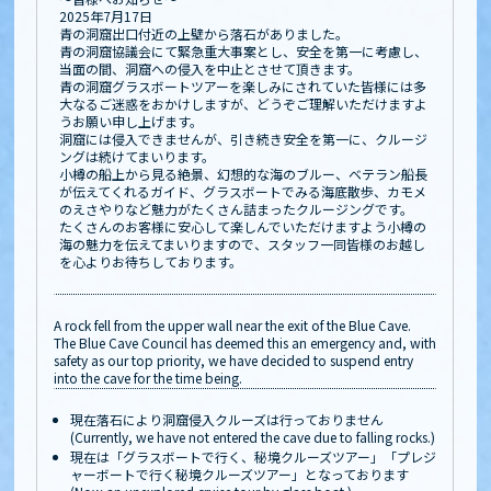
2025年7月17日
青の洞窟出口付近の上壁から落石がありました。
青の洞窟協議会にて緊急重大事案とし、安全を第一に考慮し、
当面の間、洞窟への侵入を中止とさせて頂きます。
青の洞窟グラスボートツアーを楽しみにされていた皆様には多
大なるご迷惑をおかけしますが、どうぞご理解いただけますよ
うお願い申し上げます。
洞窟には侵入できませんが、引き続き安全を第一に、クルージ
ングは続けてまいります。
小樽の船上から見る絶景、幻想的な海のブルー、ベテラン船長
が伝えてくれるガイド、グラスボートでみる海底散歩、カモメ
のえさやりなど魅力がたくさん詰まったクルージングです。
たくさんのお客様に安心して楽しんでいただけますよう小樽の
海の魅力を伝えてまいりますので、スタッフ一同皆様のお越し
を心よりお待ちしております。
A rock fell from the upper wall near the exit of the Blue Cave.
The Blue Cave Council has deemed this an emergency and, with
safety as our top priority, we have decided to suspend entry
into the cave for the time being.
現在落石により洞窟侵入クルーズは行っておりません
(Currently, we have not entered the cave due to falling rocks.)
現在は「グラスボートで行く、秘境クルーズツアー」「プレジ
ャーボートで行く秘境クルーズツアー」となっております