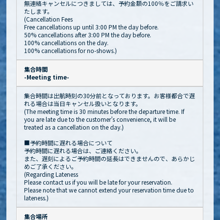
無連絡キャンセルにつきましては、予約金額の100％をご請求い
たします。
(Cancellation Fees
Free cancellations up until 3:00 PM the day before.
50% cancellations after 3:00 PM the day before.
100% cancellations on the day.
100% cancellations for no-shows.)
集合時間
-Meeting time-
集合時間は出航時刻の30分前となっております。お客様都合で遅
れる場合は当日キャンセル扱いとなります。
(The meeting time is 30 minutes before the departure time. If
you are late due to the customer’s convenience, it will be
treated as a cancellation on the day.)
■予約時間に遅れる場合について
予約時間に遅れる場合は、ご連絡ください。
また、遅刻によるご予約時間の延長はできませんので、あらかじ
めご了承ください。
(Regarding Lateness
Please contact us if you will be late for your reservation.
Please note that we cannot extend your reservation time due to
lateness.)
集合場所