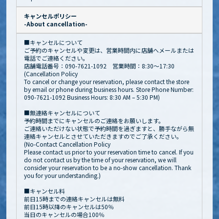
キャンセルポリシー
-About cancellation-
■キャンセルについて
ご予約のキャンセルや変更は、営業時間内に店舗へメールまたは
電話でご連絡ください。
店舗電話番号：090-7621-1092 営業時間：8:30～17:30
(Cancellation Policy
To cancel or change your reservation, please contact the store
by email or phone during business hours. Store Phone Number:
090-7621-1092 Business Hours: 8:30 AM – 5:30 PM)
■無連絡キャンセルについて
予約時間までにキャンセルのご連絡をお願いします。
ご連絡いただけない状態で予約時間を過ぎますと、勝手ながら無
連絡キャンセルとさせていただきますのでご了承ください。
(No-Contact Cancellation Policy
Please contact us prior to your reservation time to cancel. If you
do not contact us by the time of your reservation, we will
consider your reservation to be a no-show cancellation. Thank
you for your understanding.)
■キャンセル料
前日15時までの連絡キャンセルは無料
前日15時以降のキャンセルは50％
当日のキャンセルの場合100％