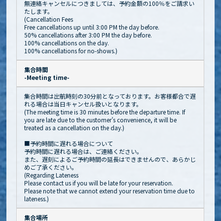
無連絡キャンセルにつきましては、予約金額の100％をご請求い
たします。
(Cancellation Fees
Free cancellations up until 3:00 PM the day before.
50% cancellations after 3:00 PM the day before.
100% cancellations on the day.
100% cancellations for no-shows.)
集合時間
-Meeting time-
集合時間は出航時刻の30分前となっております。お客様都合で遅
れる場合は当日キャンセル扱いとなります。
(The meeting time is 30 minutes before the departure time. If
you are late due to the customer’s convenience, it will be
treated as a cancellation on the day.)
■予約時間に遅れる場合について
予約時間に遅れる場合は、ご連絡ください。
また、遅刻によるご予約時間の延長はできませんので、あらかじ
めご了承ください。
(Regarding Lateness
Please contact us if you will be late for your reservation.
Please note that we cannot extend your reservation time due to
lateness.)
集合場所