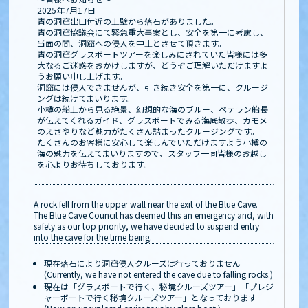
2025年7月17日
青の洞窟出口付近の上壁から落石がありました。
青の洞窟協議会にて緊急重大事案とし、安全を第一に考慮し、
当面の間、洞窟への侵入を中止とさせて頂きます。
青の洞窟グラスボートツアーを楽しみにされていた皆様には多
大なるご迷惑をおかけしますが、どうぞご理解いただけますよ
うお願い申し上げます。
洞窟には侵入できませんが、引き続き安全を第一に、クルージ
ングは続けてまいります。
小樽の船上から見る絶景、幻想的な海のブルー、ベテラン船長
が伝えてくれるガイド、グラスボートでみる海底散歩、カモメ
のえさやりなど魅力がたくさん詰まったクルージングです。
たくさんのお客様に安心して楽しんでいただけますよう小樽の
海の魅力を伝えてまいりますので、スタッフ一同皆様のお越し
を心よりお待ちしております。
A rock fell from the upper wall near the exit of the Blue Cave.
The Blue Cave Council has deemed this an emergency and, with
safety as our top priority, we have decided to suspend entry
into the cave for the time being.
現在落石により洞窟侵入クルーズは行っておりません
(Currently, we have not entered the cave due to falling rocks.)
現在は「グラスボートで行く、秘境クルーズツアー」「プレジ
ャーボートで行く秘境クルーズツアー」となっております