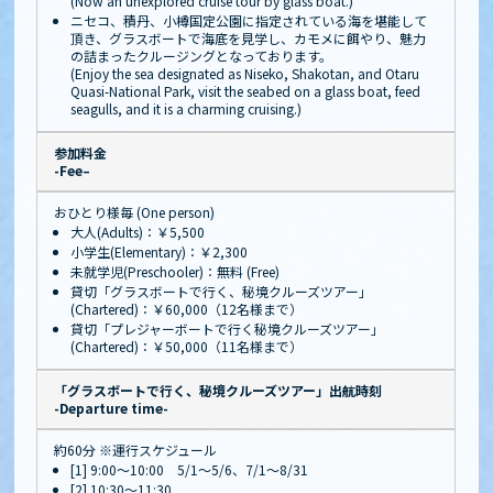
(Now an unexplored cruise tour by glass boat.)
ニセコ、積丹、小樽国定公園に指定されている海を堪能して
頂き、グラスボートで海底を見学し、カモメに餌やり、魅力
の詰まったクルージングとなっております。
(Enjoy the sea designated as Niseko, Shakotan, and Otaru
Quasi-National Park, visit the seabed on a glass boat, feed
seagulls, and it is a charming cruising.)
参加料金
-Fee–
おひとり様毎 (One person)
大人(Adults)：￥5,500
小学生(Elementary)：￥2,300
未就学児(Preschooler)：無料 (Free)
貸切「グラスボートで行く、秘境クルーズツアー」
(Chartered)：￥60,000（12名様まで）
貸切「プレジャーボートで行く秘境クルーズツアー」
(Chartered)：￥50,000（11名様まで）
「グラスボートで行く、秘境クルーズツアー」出航時刻
-Departure time-
約60分 ※運行スケジュール
[1] 9:00～10:00 5/1～5/6、7/1～8/31
[2] 10:30～11:30