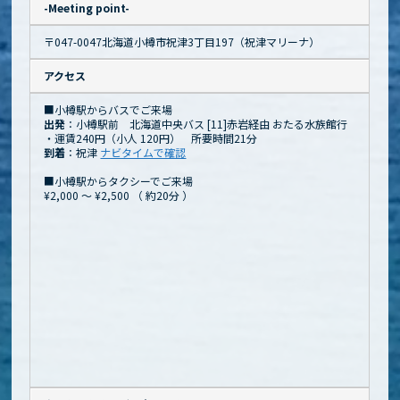
-Meeting point-
〒047-0047北海道小樽市祝津3丁目197（祝津マリーナ）
アクセス
■小樽駅からバスでご来場
出発
：小樽駅前 北海道中央バス [11]赤岩経由 おたる水族館行
・運賃240円（小人 120円） 所要時間21分
到着
：祝津
ナビタイムで確認
■小樽駅からタクシーでご来場
¥2,000 ～ ¥2,500
（
約20分
）