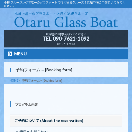
小樽 クルージングで唯一のグラスボートで行く秘境クルーズ！乗船中海の中を覗いてみてく
ださい。
お気軽にお問い合わせください
TEL
090-7621-1092
8:30～17:30
MENU
予約フォーム – [Booking form]
HOME
»
予約フォーム – [Booking form]
プログラム内容
ご予約について (About the reservation)
～皆様へお知らせ～