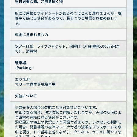
当日必要な物、ご用意頂く物
船には屋根とサイドシートがあるのでほとんど濡れませんが、風
等寒く感じる場合があるので、長そでのご用意をお勧め致しま
す。
料金に含まれるもの
ツアー料金、ライフジャケット、保険料（人身傷害5,000万円ま
で）、消費税
駐車場
-Parking-
あり 無料
マリーナ食堂専用駐車場
欠航について
※悪天候の場合は欠航になる可能性がございます。
中止になる場合、決定次第ご連絡いたしますが、天候の状況によ
り直前の連絡になる場合がございます。
洞窟周辺の海上の状況により洞窟付近までは、いけないと判断し
た場合、発着場所の祝津マリーナ付近の浅瀬をグラスボートで水
中を覗き、トド岩等を巡りながら、ウミネコ、カモメに餌やりを
するツアーとなります。