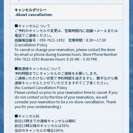
キャンセルポリシー
-About cancellation-
■キャンセルについて
ご予約のキャンセルや変更は、営業時間内に店舗へメールまたは
電話でご連絡ください。
店舗電話番号：090-7621-1092 営業時間：8:30～17:30
(Cancellation Policy
To cancel or change your reservation, please contact the store
by email or phone during business hours. Store Phone Number:
090-7621-1092 Business Hours: 8:30 AM – 5:30 PM)
■無連絡キャンセルについて
予約時間までにキャンセルのご連絡をお願いします。
ご連絡いただけない状態で予約時間を過ぎますと、勝手ながら無
連絡キャンセルとさせていただきますのでご了承ください。
(No-Contact Cancellation Policy
Please contact us prior to your reservation time to cancel. If you
do not contact us by the time of your reservation, we will
consider your reservation to be a no-show cancellation. Thank
you for your understanding.)
■キャンセル料
前日15時までの連絡キャンセルは無料
前日15時以降のキャンセルは50％
当日のキャンセルの場合100％