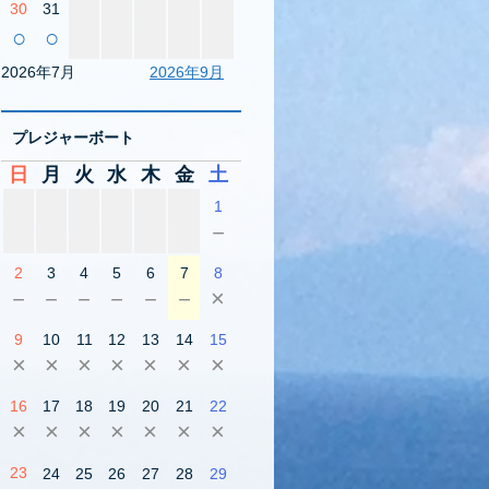
30
31
○
○
2026年7月
2026年9月
プレジャーボート
日
月
火
水
木
金
土
1
－
2
3
4
5
6
7
8
－
－
－
－
－
－
×
9
10
11
12
13
14
15
×
×
×
×
×
×
×
16
17
18
19
20
21
22
×
×
×
×
×
×
×
23
24
25
26
27
28
29