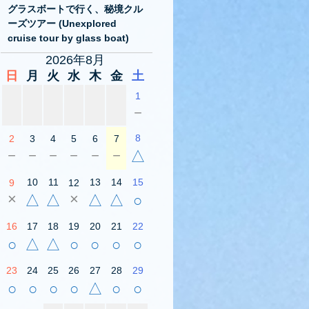
グラスボートで行く、秘境クル
ーズツアー (Unexplored
cruise tour by glass boat)
2026年8月
日
月
火
水
木
金
土
1
－
8
2
3
4
5
6
7
－
－
－
－
－
－
△
10
11
13
14
15
9
12
×
×
△
△
△
△
○
16
17
18
19
20
21
22
○
△
△
○
○
○
○
23
24
25
26
27
28
29
○
○
○
○
△
○
○