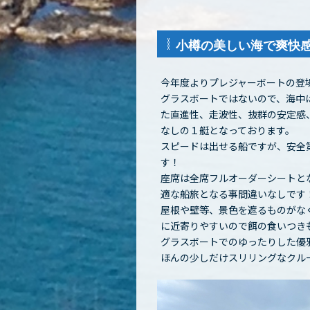
小樽の美しい海で爽快
今年度よりプレジャーボートの登場
グラスボートではないので、海中
た直進性、走波性、抜群の安定感
なしの１艇となっております。
スピードは出せる船ですが、安全
す！
座席は全席フルオーダーシートと
適な船旅となる事間違いなしです
屋根や壁等、景色を遮るものがなく
に近寄りやすいので餌の食いつき
グラスボートでのゆったりした優
ほんの少しだけスリリングなクル