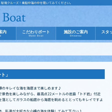
く秘境クルーズ！乗船中海の中を覗いてみてください。
案内
こだわりボート
施設のご案内
スタ
ce
Make Boat
Shisetsu
ート」
樽のキレイな海を海底まで楽しめます♪
で景色を楽しみながら、最高点22メートルの岩島「トド岩」付近
を落としてガラスの船底から海底を眺めるととってもキレイですよ
き、私達が大好きな小樽の海を体験してみて下さい♪