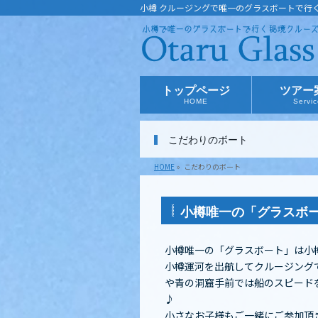
小樽 クルージングで唯一のグラスボートで行
トップページ
ツアー
HOME
Servi
こだわりのボート
HOME
»
こだわりのボート
小樽唯一の「グラスボ
小樽唯一の「グラスボート」は小
小樽運河を出航してクルージング
や青の洞窟手前では船のスピード
♪
小さなお子様もご一緒にご参加頂