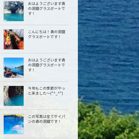
おはようございます青
の洞窟グラスボートで
す！
こんにちは︎！青の洞窟
グラスボートです！
おはようございます青
の洞窟グラスボートで
す！
今年もこの季節がやっ
と来ました〜(*^_^*)
この写真は全てサイパ
ンの青の洞窟です！