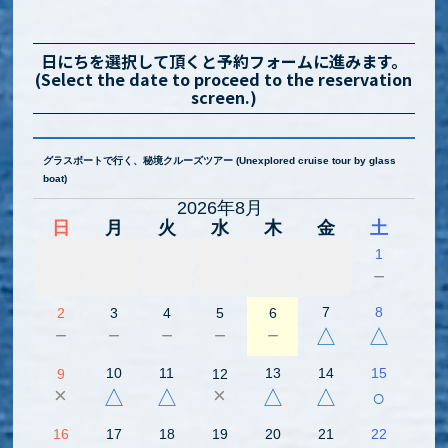
日にちを選択して頂くと予約フォームに進みます。
(Select the date to proceed to the reservation
screen.)
グラスボートで行く、秘境クルーズツアー (Unexplored cruise tour by glass
boat)
2026年8月
日
月
火
水
木
金
土
1
－
7
8
2
3
4
5
6
－
－
－
－
－
△
△
10
11
13
14
15
9
12
×
×
△
△
△
△
○
16
17
18
19
20
21
22