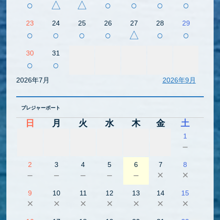
○
△
△
○
○
○
○
23
24
25
26
27
28
29
○
○
○
○
△
○
○
30
31
○
○
2026年7月
2026年9月
プレジャーボート
日
月
火
水
木
金
土
1
－
2
3
4
5
6
7
8
－
－
－
－
－
×
×
9
10
11
12
13
14
15
×
×
×
×
×
×
×