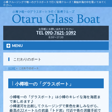
小樽 クルージングで唯一のグラスボートで行く秘境クルーズ！乗船中海の中を覗いてみてく
ださい。
お気軽にお問い合わせください
TEL
090-7621-1092
8:30～17:30
MENU
こだわりのボート
HOME
»
こだわりのボート
小樽唯一の「グラスボート」
小樽唯一の「グラスボート」は小樽のキレイな海を海底ま
で楽しめます♪
小樽運河を出航してクルージングで景色を楽しみながら、
最高点22メートルの岩島「トド岩」付近や青の洞窟手前で